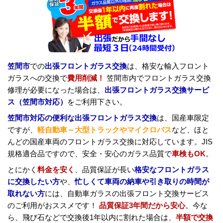
笠間市
での
出張フロントガラス交換
は、格安な輸入フロント
ガラスへの交換で
費用削減！
笠間市内でフロントガラス交換
修理が必要になった場合は、
出張フロントガラス交換サービ
ス（笠間市対応）
をご利用下さい。
笠間市対応の便利な出張フロントガラス交換
は、国産車限定
ですが、
軽自動車～大型トラックやマイクロバス
など、ほと
んどの国産車両のフロントガラス交換に対応しています。JIS
規格適合品ですので、安全・安心のガラス品質で
車検もOK
。
とにかく
料金を安く
、品質保証が長い
格安なフロントガラス
に交換したい方
や、
忙しくて車両の納車や引き取りの時間が
取れない方
には、自動車ガラスの出張フロント交換サービス
のご利用がおススメです！
品質保証3年間だから安心
。今な
ら、飛び石などで交換後1年以内に割れた場合は、
半額で交換