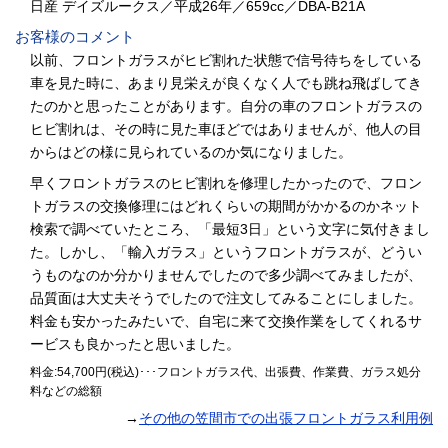
日産 デイズルークス／平成26年／659cc／DBA-B21A
お客様のコメント
以前、フロントガラスがヒビ割れた状態で信号待ちをしている
車を見た時に、あまり見栄えが良くなく人でも跳ね飛ばしてき
たのかと思ったことがあります。自分の車のフロントガラスの
ヒビ割れは、その時に見た車ほどではありませんが、他人の目
からはどの様に見られているのか気になりました。
早くフロントガラスのヒビ割れを修理したかったので、フロン
トガラスの交換修理にはどれくらいの期間がかかるのかネット
検索で調べていたところ、「最短3日」という文字に気付きまし
た。しかし、「輸入ガラス」というフロントガラスが、どうい
うものなのか分かりませんでしたので多少調べてみましたが、
品質面は大丈夫そうでしたので注文してみることにしました。
料金も安かったみたいで、自宅に来て交換作業をしてくれるサ
ービスも良かったと思いました。
料金:54,700円(税込)･･･フロントガラス代、出張費、作業費、ガラス処分
料などの総額
→
その他の笠間市での出張フロントガラス利用例