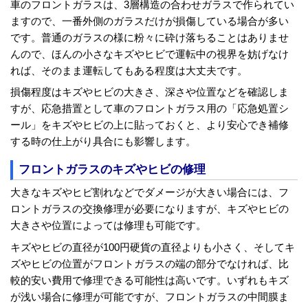
車のフロントガラスは、3層構造の合わせガラスで作られてい
ますので、一番外側のガラスだけが損傷している場合が多い
です。普通のガラスの様に粉々に砕け落ちることはありませ
んので、ほんの小さなキズやヒビで運転中の視界を妨げなけ
れば、そのまま運転してもある程度は大丈夫です。
損傷程度はキズやヒビの大きさ、深さや位置などを確認しま
すが、応急措置として車のフロントガラス用の「応急処置シ
ール」をキズやヒビの上に貼っておくと、より安心でき補修
する時の仕上がり具合にも影響します。
フロントガラスのキズやヒビの修理
大きなキズやヒビ割れなどでダメージが大きい場合には、フ
ロントガラスの交換修理が必要になりますが、キズやヒビの
大きさや位置によっては修理も可能です。
キズやヒビの直径が100円硬貨の直径よりも小さく、そしてキ
ズやヒビの位置がフロントガラスの端の部分でなければ、比
較的安い費用で修理できる可能性は高いです。いずれもキズ
が浅い場合に修理が可能ですが、フロントガラスの中間膜ま