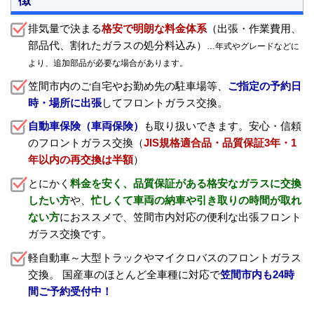
排気量で決まる
格安で明朗な料金体系
（出張・作業費用、
部品代、割れたガラスの処分料込み）
…年式やグレードなどに
より、追加部品が必要な場合があります。
笠間市内のご自宅やお勤め先の駐車場等、
ご指定の予約日
時・場所に出張
してフロントガラス交換。
自動車保険（車両保険）
も取り扱いできます。安心・信頼
のフロントガラス交換（
JIS規格適合品・品質保証3年・1
年以内の再交換は半額
）
とにかく
料金を安く、品質保証がある格安なガラスに交換
したい方
や、
忙しくて車両の納車や引き取りの時間が取れ
ない方
におススメで、笠間市内対応の便利な出張フロント
ガラス交換です。
軽自動車～大型トラックやマイクロバスのフロントガラス
交換。 国産車のほとんど全車種に対応で
笠間市内も24時
間ご予約受付中！